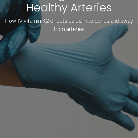
Healthy Arteries
How IV vitamin K2 directs calcium to bones and away
from arteries