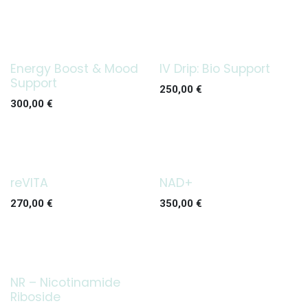
Energy Boost & Mood
IV Drip: Bio Support
Support
250,00
€
300,00
€
reVITA
NAD+
270,00
€
350,00
€
NR – Nicotinamide
Riboside