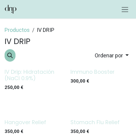
Ir al contenido
Productos
IV DRIP
IV DRIP
Ordenar por
IV Drip: Hidratación
Immuno Booster
(NaCl 0.9%)
300,00
€
250,00
€
Hangover Relief
Stomach Flu Relief
350,00
€
350,00
€