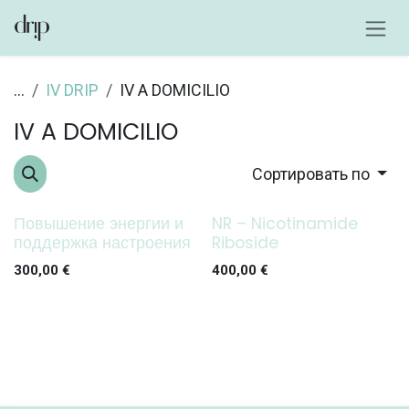
Перейти к содержимому
...
IV DRIP
IV A DOMICILIO
IV A DOMICILIO
Сортировать по
Повышение энергии и
NR – Nicotinamide
поддержка настроения
Riboside
300,00
€
400,00
€