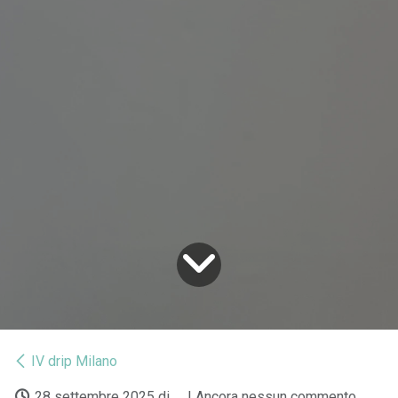
IV drip Milano
28 settembre 2025
di
| Ancora nessun commento